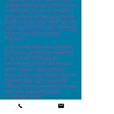
cookies, web beacons etc.) o seu site
utiliza e quais tipos de informações
pessoais essas tecnologias coletam.
Essas políticas muitas vezes também
dizem aos visitantes o que o site está
fazendo com as informações
coletadas.
É importante observar que serviços
de terceiros que aplicam cookies ou
usam outras tecnologias de
rastreamento através dos serviços
do Wix podem ter suas próprias
políticas de coleta e armazenamento
de informações. Como esses são
serviços externos, essas práticas não
são cobertas pela Política de
Privacidade do Wix.
Para saber mais a respeito, confira o