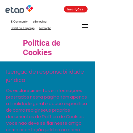
Inscrições
E-Community
eSchooling
Portal de Emprego
Formação
Política de
Cookies
Isenção de responsabilidade
jurídica
Os esclarecimentos e informações
prestados nesta página têm apenas
a finalidade geral e pouco específica
de como redigir seus próprios
documentos de Política de Cookies.
Você não deve se fiar neste artigo
como orientação jurídica ou como