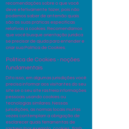
recomendações sobre o que você
deve efetivamente fazer, pois não
podemos saber de antemão quais
são as suas práticas específicas
relativas a cookies. Recomendamos
que você busque orientação jurídica
se precisar de ajuda para entender e
criar sua Política de Cookies.
Política de Cookies - noções
fundamentais
Dito isso, em algumas jurisdições você
precisa informar aos visitantes do seu
site se o seu site rastreia informações
pessoais usando cookies ou
tecnologias similares. Nessas
jurisdições, as normas locais muitas
vezes contemplam a obrigação de
esclarecer quais ferramentas de
rastreio (por exemplo, cookies, flash