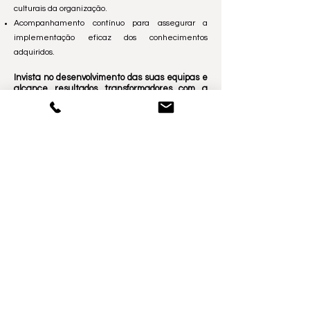
culturais da organização.
Acompanhamento contínuo para assegurar a
implementação eficaz dos conhecimentos
adquiridos.
Invista no desenvolvimento das suas equipas e
alcance resultados transformadores com a
nossa formação à medida. Estamos prontos
para ajudar a sua empresa a atingir todo o seu
potencial!