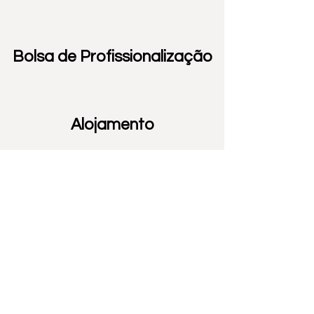
Bolsa de Profissionalização
Alojamento
Bons desportistas,
excelentes profissionais
Na ETAP apostamos no exercício físico
para dotar os nossos alunos de meios
que lhes proporcionem um bem-estar
geral. A preocupação de os envolver,
quer nas aulas de educação física,
quer no desporto escolar é um reflexo