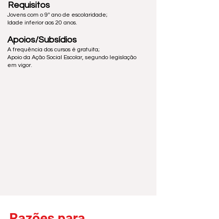
Requisitos
Jovens com o 9º ano de escolaridade;
Idade inferior aos 20 anos.
Apoios/Subsídios
A frequência dos cursos é gratuita;
Apoio da Ação Social Escolar, segundo legislação
em vigor.
Razões para