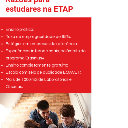
estudares na ETAP
Ensino prático;
Taxa de empregabilidade de 95%;
Estágios em empresas de referência;
Experiências internacionais, no âmbito do
programa Erasmus+
Ensino completamente gratuito;
Escola com selo de qualidade EQAVET;
Mais de 1000 m2 de Laboratórios e
Oficinas;