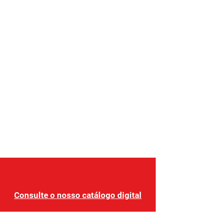
países da Europa.
Nos últimos 6 anos, a ETAP realizou
mais de 160 mobilidades na Europa.
Consulte o nosso catálogo digital