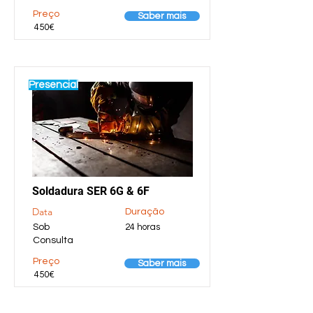
Preço
Saber mais
450€
Presencial
Soldadura SER 6G & 6F
Data
Duração
Sob
24 horas
Consulta
Preço
Saber mais
450€