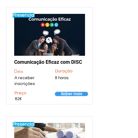
Presencial
Comunicação Eficaz com DISC
Data
Duração
A receber
8 horas
inscrições
Preço
Saber mais
82€
Presencial