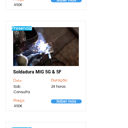
Saber mais
450€
Presencial
Soldadura MIG 5G & 5F
Data
Duração
Sob
24 horas
Consulta
Preço
Saber mais
450€