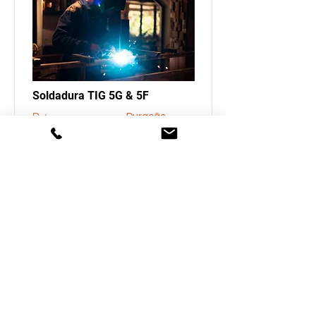
Soldadura TIG 5G & 5F
Data
Duração
Sob
24 horas
Consulta
Preço
Saber mais
450€
Presencial