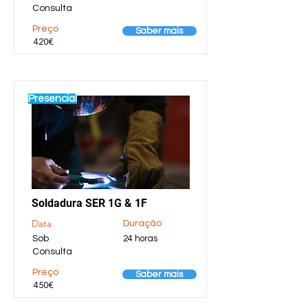
Consulta
Preço
Saber mais
420€
Presencial
Soldadura SER 1G & 1F
Data
Duração
Sob
24 horas
Consulta
Preço
Saber mais
450€