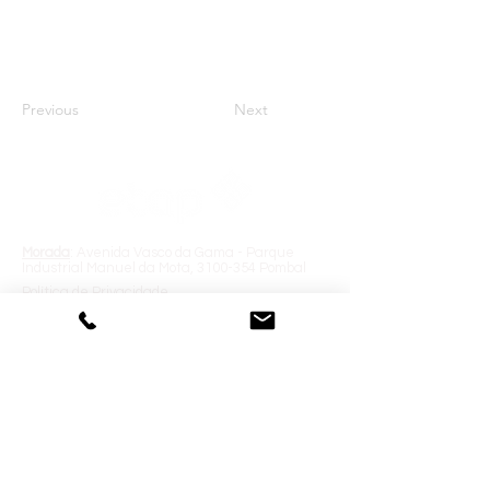
Previous
Next
Morada
: Avenida Vasco da Gama - Parque
Industrial Manuel da Mota,
3100-354
Pombal
Política de Privacidade
Livro de reclamações
Elogios, Sugestões e Reclamações
Newsletter