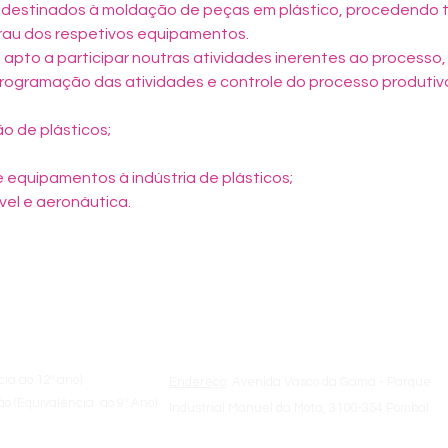
 destinados à moldação de peças em plástico, procedendo 
au dos respetivos equipamentos.

apto a participar noutras atividades inerentes ao processo
rogramação das atividades e controle do processo produtiv
 de plásticos;

equipamentos à indústria de plásticos;

el e aeronáutica.
a
Sobre a ETAP
cia ao 12º ano)
Endereço
: Avenida Vasco da Gama - Parque
o (Equivalência ao 9º Ano)
Industrial Manuel da Mota, 3100-354 Pombal