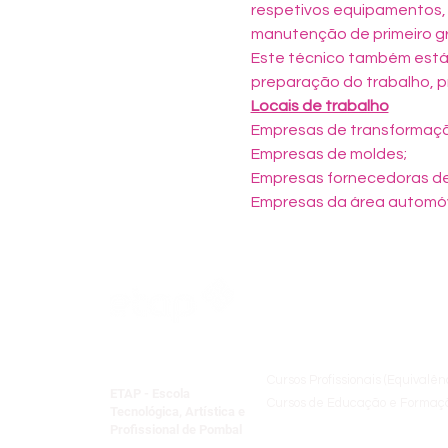
respetivos equipamentos,
manutenção de primeiro gr
Este técnico também está 
preparação do trabalho, p
Locais de trabalho
Empresas de transformação
Empresas de moldes;

Empresas fornecedoras de 
Empresas da área automóv
Oferta Formativ
Cursos Profissionais (Equivalên
ETAP - Escola
Cursos de Educação e Formaçã
Tecnológica, Artística e
Formação Especializada
Profissional de Pombal