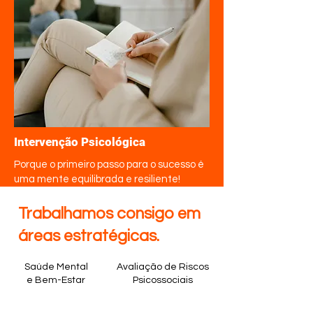
Intervenção Psicológica
Porque o primeiro passo para o sucesso é
uma mente equilibrada e resiliente!
Trabalhamos consigo em
áreas estratégicas.
Saúde Mental
Avaliação de Riscos
e Bem-Estar
Psicossociais