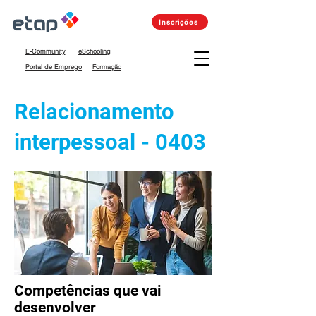
Inscrições
E-Community
eSchooling
Portal de Emprego
Formação
Relacionamento
interpessoal - 0403
Competências que vai
desenvolver