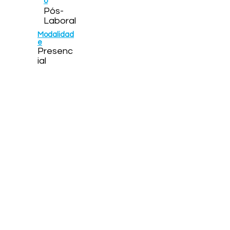
o
Pós-
Laboral
Modalidad
e
Presenc
ial