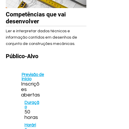
Competências que vai
desenvolver
Ler e interpretar dados técnicos e
informação contidos em desenhos de
conjunto de construções mecânicas.
Público-Alvo
Previsão de
Início
Inscriçõ
es
abertas
Duraçã
o
50
horas
Horári