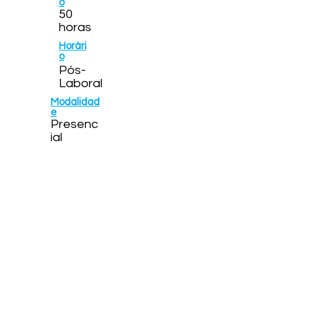
o
50
horas
Horári
o
Pós-
Laboral
Modalidad
e
Presenc
ial