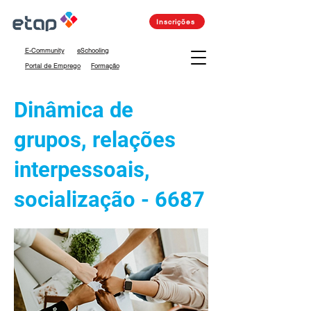
Inscrições
E-Community
eSchooling
Portal de Emprego
Formação
Dinâmica de
grupos, relações
interpessoais,
socialização - 6687