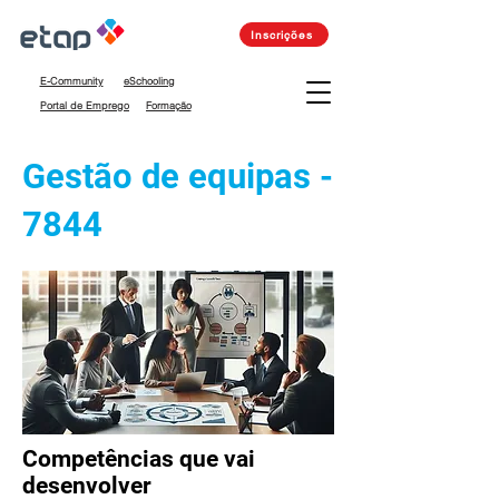
Inscrições
E-Community
eSchooling
Portal de Emprego
Formação
Gestão de equipas -
7844
Competências que vai
desenvolver