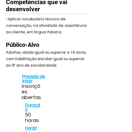
Competências que vai
desenvolver
-Aplicar vocabulário técnico de
conversação, na atividade de assistência
ao cliente, em língua italiana.
Público-Alvo
Adultos, idade igual ou superior a 18 anos,
com habilitação escolar igual ou superior
ao 9º ano de escolaridade.
Previsão de
Início
Inscriçõ
es
abertas
Duraçã
o
50
horas
Horári