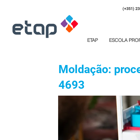
(+351) 23
ETAP
ESCOLA PROF
Moldação: proc
4693