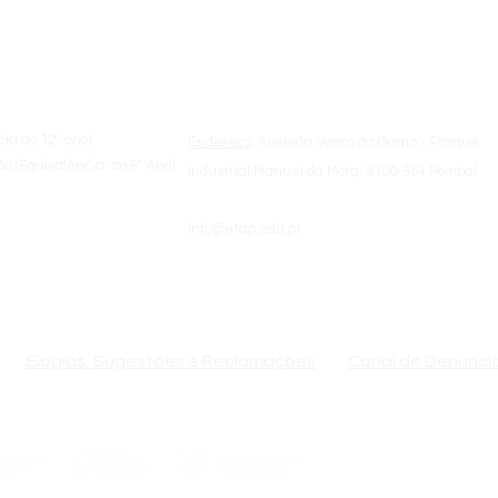
a
Sobre a ETAP
cia ao 12º ano)
Endereço
: Avenida Vasco da Gama - Parque
o (Equivalência ao 9º Ano)
Industrial Manuel da Mota, 3100-354 Pombal
info@etap.edu.pt
de Formadores
(+351) 236 200 810 | 09:00h - 18:00h
Elogios, Sugestões e Reclamações
Canal de Denúnci