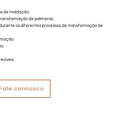
os de moldação;
 transformação de polímeros;
s durante os diferentes processos de transformação de
ormação;
o;
ecíveis;
Fale connosco