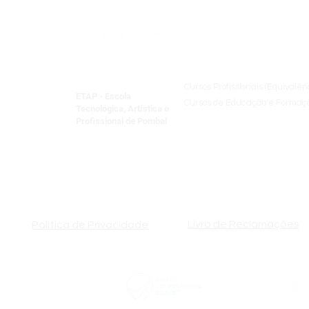
Oferta Formativ
Cursos Profissionais (Equivalên
ETAP - Escola
Cursos de Educação e Formaçã
Tecnológica, Artística e
Formação Especializada
Profissional de Pombal
Centro Qualifica​
Formação Pedagógica Inicial 
Livro de Reclamações
Política de Privacidade