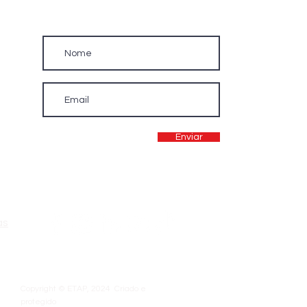
Newsletter
Enviar
as
Copyright © ETAP, 2024 Criado e
protegido