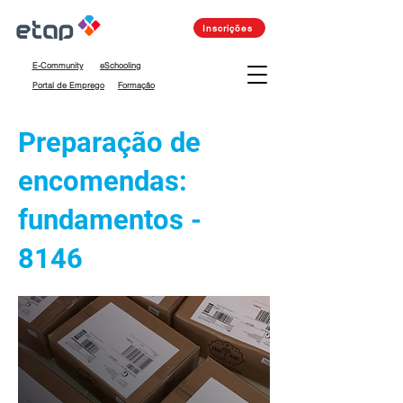
Inscrições
E-Community
eSchooling
Portal de Emprego
Formação
Preparação de
encomendas:
fundamentos -
8146