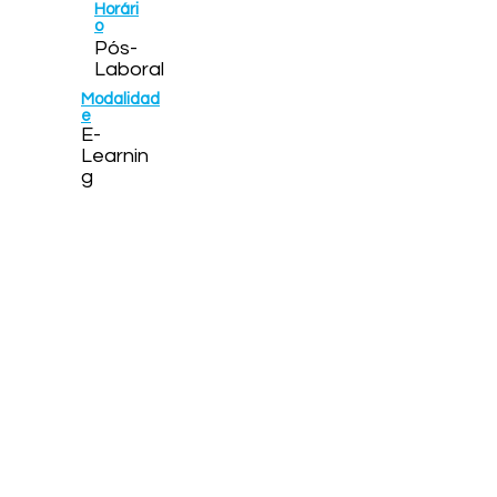
Horári
o
Pós-
Laboral
Modalidad
e
E-
Learnin
g