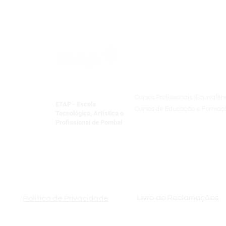
Oferta Formativ
Cursos Profissionais (Equivalên
ETAP - Escola
Cursos de Educação e Formaçã
Tecnológica, Artística e
Formação Especializada
Profissional de Pombal
Centro Qualifica​
Formação Pedagógica Inicial 
Livro de Reclamações
Política de Privacidade