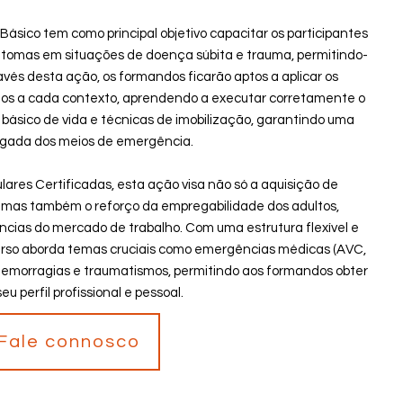
ásico tem como principal objetivo capacitar os participantes
 sintomas em situações de doença súbita e trauma, permitindo-
avés desta ação, os formandos ficarão aptos a aplicar os
os a cada contexto, aprendendo a executar corretamente o
básico de vida e técnicas de imobilização, garantindo uma
egada dos meios de emergência.
ares Certificadas, esta ação visa não só a aquisição de
, mas também o reforço da empregabilidade dos adultos,
cias do mercado de trabalho. Com uma estrutura flexível e
urso aborda temas cruciais como emergências médicas (AVC,
e hemorragias e traumatismos, permitindo aos formandos obter
eu perfil profissional e pessoal.
Fale connosco