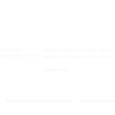
a
Sobre a ETAP
cia ao 12º ano)
Endereço
: Avenida Vasco da Gama - Parque
o (Equivalência ao 9º Ano)
Industrial Manuel da Mota, 3100-354 Pombal
info@etap.edu.pt
de Formadores
(+351) 236 200 810 | 09:00h - 18:00h
Elogios, Sugestões e Reclamações
Canal de Denúnci