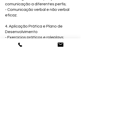
comunicação a diferentes perfis;
- Comunicação verbal e não verbal
eficaz.
4. Aplicação Prática e Plano de
Desenvolvimento
- Exercícios práticos e roleplays;
- Estratégias para aplicar o DISC no
contexto profissional;
- Definição de plano individual de
desenvolvimento.
Inscrever-me
Morada
: Avenida Vasco da Gama - Parque
Industrial Manuel da Mota,
3100-354
Pombal