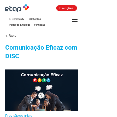
Inscrições
E-Community
eSchooling
Portal de Emprego
Formação
< Back
Comunicação Eficaz com
DISC
Previsão de início