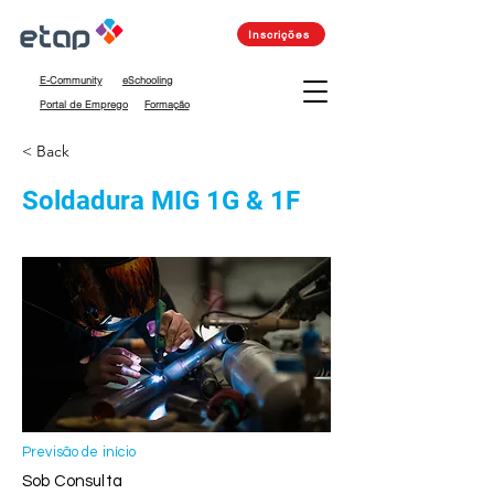
Inscrições
E-Community
eSchooling
Portal de Emprego
Formação
< Back
Soldadura MIG 1G & 1F
Previsão de início
Sob Consulta