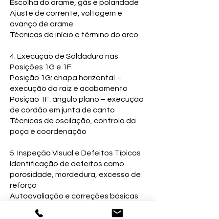
Escolha do arame, gás e polaridade
Ajuste de corrente, voltagem e
avanço de arame
Técnicas de início e término do arco
4. Execução de Soldadura nas
Posições 1G e 1F
Posição 1G: chapa horizontal –
execução da raiz e acabamento
Posição 1F: ângulo plano – execução
de cordão em junta de canto
Técnicas de oscilação, controlo da
poça e coordenação
5. Inspeção Visual e Defeitos Típicos
Identificação de defeitos como
porosidade, mordedura, excesso de
reforço
Autoavaliação e correções básicas
Noções introdutórias de critérios de
aceitação (ISO / AWS)