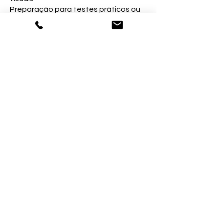
Preparação para testes práticos ou
certificações
6. Ergonomia e Segurança na
Soldadura Horizontal
Posturas seguras e produtivas em
bancada ou estrutura
EPIs adequados e sua utilização
correta
Prevenção de acidentes e cuidados
com equipamentos
Inscrever-me
Morada
: Avenida Vasco da Gama - Parque
Industrial Manuel da Mota,
3100-354
Pombal