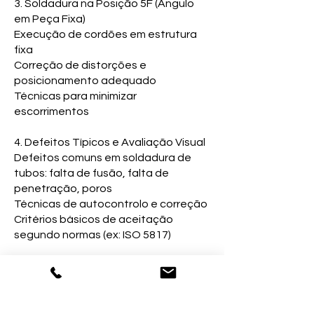
3. Soldadura na Posição 5F (Ângulo
em Peça Fixa)
Execução de cordões em estrutura
fixa
Correção de distorções e
posicionamento adequado
Técnicas para minimizar
escorrimentos
4. Defeitos Típicos e Avaliação Visual
Defeitos comuns em soldadura de
tubos: falta de fusão, falta de
penetração, poros
Técnicas de autocontrolo e correção
Critérios básicos de aceitação
segundo normas (ex: ISO 5817)
5. Segurança e Ergonomia na
Soldadura de Tubos
EPI e proteção para posições
complexas