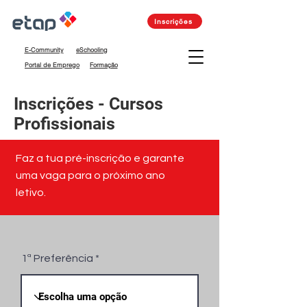
Inscrições
E-Community
eSchooling
Portal de Emprego
Formação
Inscrições - Cursos
Profissionais
Faz a tua pré-inscrição e garante
uma vaga para o próximo ano
letivo.
1ª Preferência