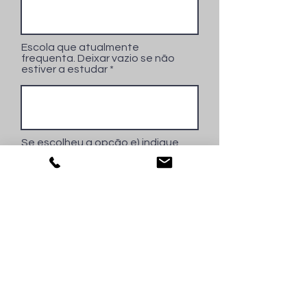
Escola que atualmente
frequenta. Deixar vazio se não
estiver a estudar
Se escolheu a opção e) indique
o nome do aluno. Se escolheu a
opção f) indique qual. Deixar
vazio se não escolheu a opção
e) ou f)
Li e compreendi as informações
disponíveis na política de
privacidade do website,
autorizando o tratamento dos
meus dados pessoais para