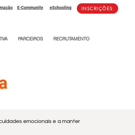
rmação
E-Community
eSchooling
INSCRIÇÕES
IVA
PARCEIROS
RECRUTAMENTO
a
iculdades emocionais e a manter