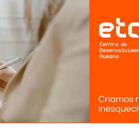
Criamos
inesquecív