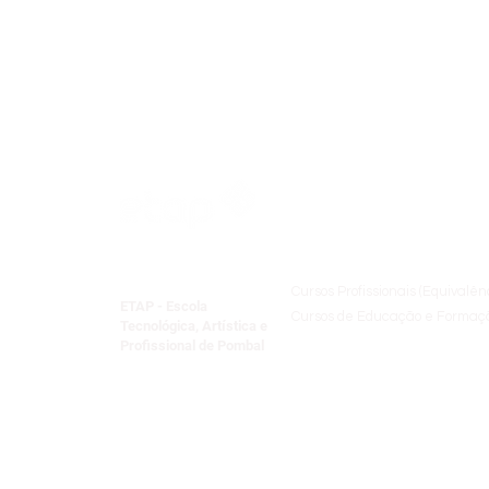
Oferta Formativ
Cursos Profissionais (Equivalên
ETAP - Escola
Cursos de Educação e Formaçã
Tecnológica, Artística e
Formação Especializada
Profissional de Pombal
Centro Qualifica​
Formação Pedagógica Inicial 