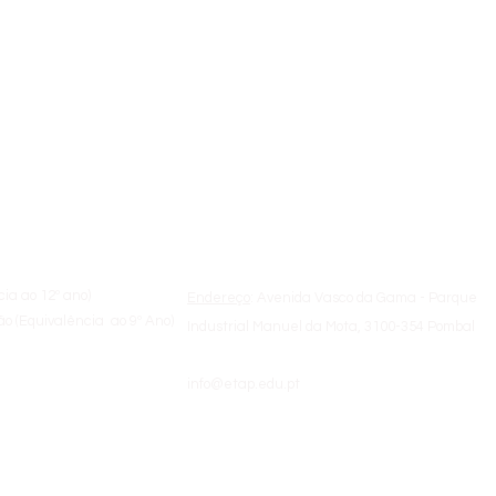
a
Sobre a ETAP
cia ao 12º ano)
Endereço
: Avenida Vasco da Gama - Parque
o (Equivalência ao 9º Ano)
Industrial Manuel da Mota, 3100-354 Pombal
info@etap.edu.pt
de Formadores
(+351) 236 200 810 | 09:00h - 18:00h