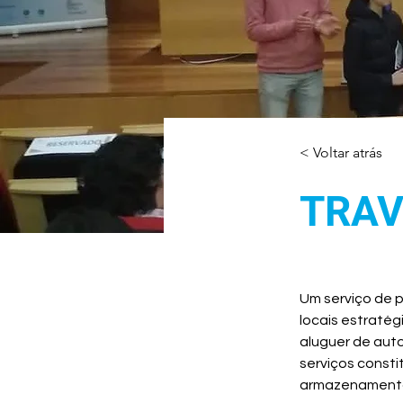
< Voltar atrás
TRAV
Um serviço de 
locais estratég
aluguer de aut
serviços consti
armazenamento