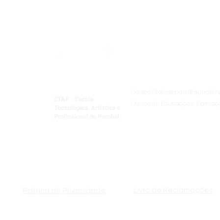
Oferta Formativ
Cursos Profissionais (Equivalên
ETAP - Escola
Cursos de Educação e Formaçã
Tecnológica, Artística e
Formação Especializada
Profissional de Pombal
Centro Qualifica​
Formação Pedagógica Inicial 
Livro de Reclamações
Política de Privacidade