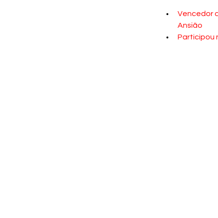
Vencedor da
Ansião
Participou