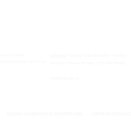
a
Sobre a ETAP
cia ao 12º ano)
Endereço
: Avenida Vasco da Gama - Parque
o (Equivalência ao 9º Ano)
Industrial Manuel da Mota, 3100-354 Pombal
info@etap.edu.pt
de Formadores
(+351) 236 200 810 | 09:00h - 18:00h
Elogios, Sugestões e Reclamações
Canal de Denúnci