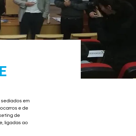
E
 sediados em 
ocarros e de 
eting de 
, ligadas ao 