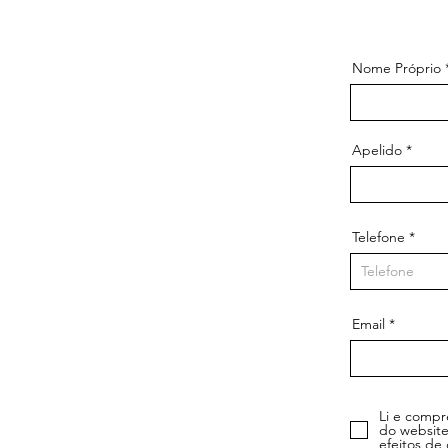
Nome Próprio
Apelido
Telefone
Email
Li e compr
do website
efeitos de