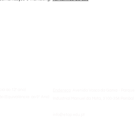
a
Sobre a ETAP
cia ao 12º ano)
Endereço
: Avenida Vasco da Gama - Parque
o (Equivalência ao 9º Ano)
Industrial Manuel da Mota, 3100-354 Pombal
info@etap.edu.pt
de Formadores
(+351) 236 200 810 | 09:00h - 18:00h