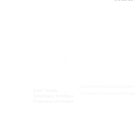
Oferta Formativ
Cursos Profissionais (Equivalên
ETAP - Escola
Cursos de Educação e Formaçã
Tecnológica, Artística e
Formação Especializada
Profissional de Pombal
Centro Qualifica​
Formação Pedagógica Inicial 