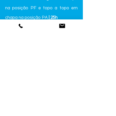
na posição PF e topo a topo em
chapa na posição PA
| 25h
UC03041 - Montar e executar
soldadura MAG/FF - topo a topo em
chapa nas posições PA e PG
| 25h
UC03045 - Montar e executar
soldadura TIG - topo a topo em
chapa nas posições PA e PF
| 50h
Público-Alvo
Adultos, idade igual ou superior a 18
anos, com habilitação escolar igual