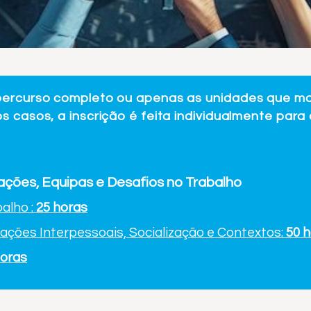
percurso completo ou apenas as unidades que ma
s casos, a inscrição é feita individualmente par
elações, Equipas e Desafios no Trabalho
balho :
25
horas
lações Interpessoais, Socialização e Contextos:
50 
horas