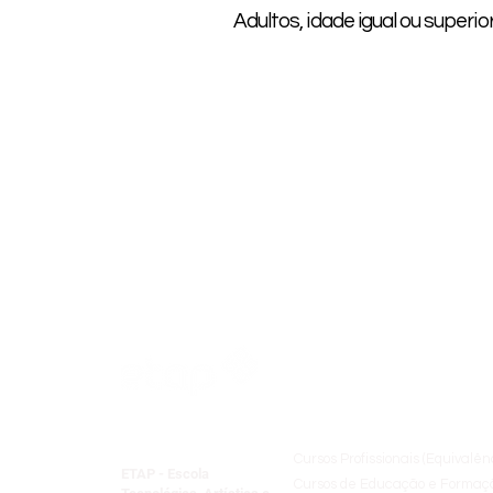
Adultos, idade igual ou superio
Oferta Formativ
Cursos Profissionais (Equivalên
ETAP - Escola
Cursos de Educação e Formaçã