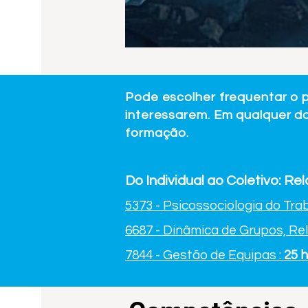
Pode escolher frequentar o 
interessarem. Em qualquer do
formação.
Do Individual ao Coletivo: R
5373 - Psicossociologia do Tra
6687 - Dinâmica de Grupos, Re
7844 - Gestão de Equipas :
25 