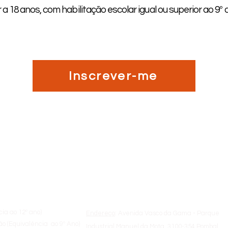
r a 18 anos, com habilitação escolar igual ou superior ao 9º
Inscrever-me
a
Sobre a ETAP
cia ao 12º ano)
Endereço
: Avenida Vasco da Gama - Parque
o (Equivalência ao 9º Ano)
Industrial Manuel da Mota, 3100-354 Pombal