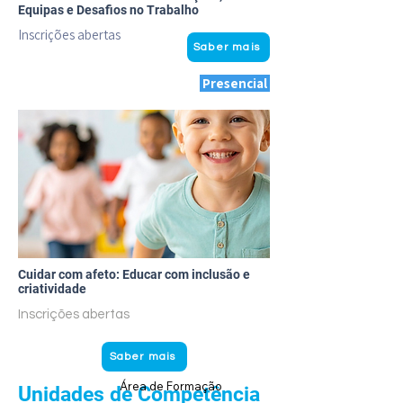
Equipas e Desafios no Trabalho
Inscrições abertas
Saber mais
Presencial
Cuidar com afeto: Educar com inclusão e
criatividade
Inscrições abertas
Saber mais
Área de Formação
Unidades de Competência